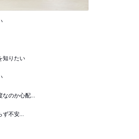
い
を知りたい
い
度なのか心配…
らず不安…