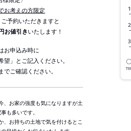
1
でお考えの方限定
りご予約いただきますと
2
万円お値引き
いたします！
3
はお申込み時に
希望」とご記入ください。
までご確認ください。
今、お家の強度も気になりますが土
配事も多いです。
か、お持ちの土地で気を付けるとこ
ロの目線からお伝えいたします。