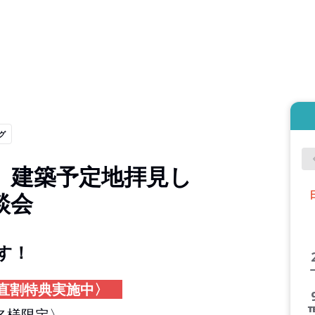
グ
】建築予定地拝見し
談会
す！
直割特典実施中〉
名様限定〉