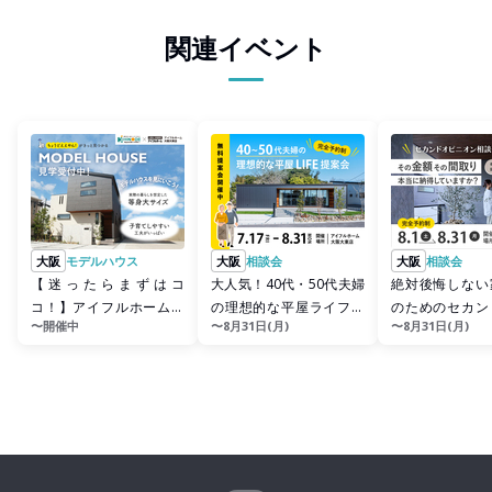
関連イベント
大阪
モデルハウス
大阪
相談会
大阪
相談会
【迷ったらまずはコ
大人気！40代・50代夫婦
絶対後悔しない
コ！】アイフルホーム大
の理想的な平屋ライフ提
のためのセカン
〜開催中
〜8月31日(月)
〜8月31日(月)
阪大東店モデルハウス 見
案会
オン相談会
学会