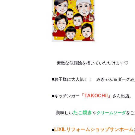
素敵な似顔絵を描いていただけます♡
■お子様に大人気！！ みきゃん＆ダークみ
「TAKOCHII」
■キッチンカー
さん出店。
たこ焼き
美味しい
や
クリームソーダ
をご
LIXILリフォームショップサンホーム
■