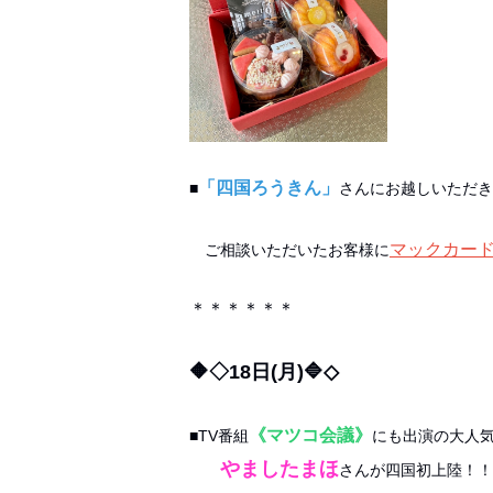
「四国ろうきん」
■
さんにお越しいただき
マックカード
ご相談いただいたお客様に
＊＊＊＊＊＊
🔶◇18日(月)🔷◇
《マツコ会議》
■TV番組
にも出演の大人
やましたまほ
さんが四国初上陸！！