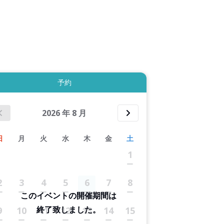
拡大表示する
予約
2026
年
8
月
日
月
火
水
木
金
土
1
2
3
4
5
6
7
8
このイベントの開催期間は
終了致しました。
9
10
11
12
13
14
15