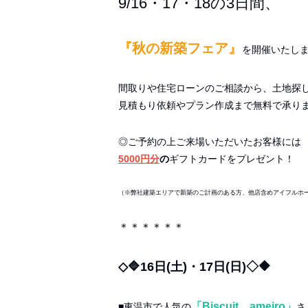
9/16・17・18の3日間、
『秋の新築フェア』
を開催いたし
間取りや住宅ローンのご相談から、土地探
見積もり依頼やプラン作成まで無料で承り
◎ご予約の上ご来場いただいたお客様には
5000円分
の
ギフトカードをプレゼント！
（※弊社建築エリアで新築のご計画のある方、
他店含めアイフルホ
＊＊＊＊＊＊
◇🔷16日(土)・17日(日)
◇🔶
「Biscuit ameiro」
■東温市で人気の
さ