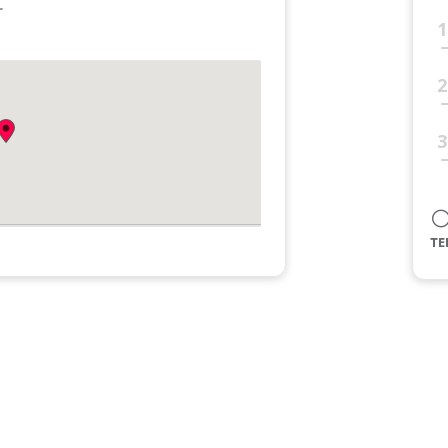
す
1
１
2
3