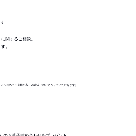
ます！
しに関するご相談。
ます。
ームへ初めてご来場の方、
20歳以上の方とさせていただきます）
んのお菓子詰め合わせをプレゼント。