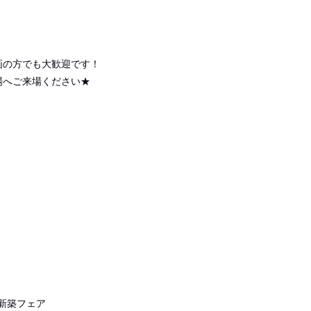
画の方でも大歓迎です！
場へご来場ください★
新築フェア