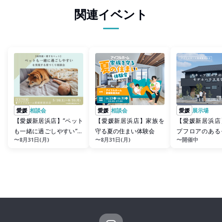
関連イベント
愛媛
相談会
愛媛
相談会
愛媛
展示場
【愛媛新居浜店】”ペット
【愛媛新居浜店】家族を
【愛媛新居浜店
も一緒に過ごしやすい”を
守る夏の住まい体験会
プフロアのある
〜8月31日(月)
〜8月31日(月)
〜開催中
実現する家づくり相談会
ウス見学会