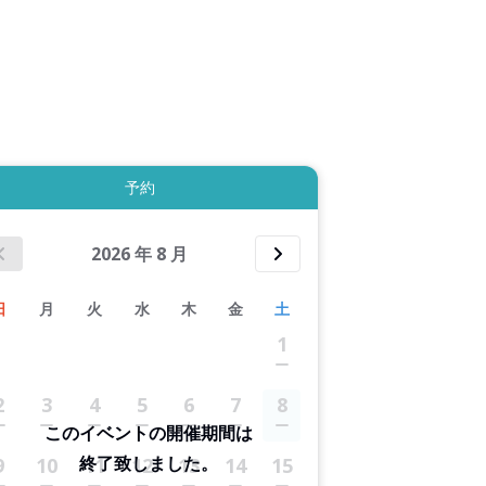
3件すべて表示する
予約
2026
年
8
月
日
月
火
水
木
金
土
1
2
3
4
5
6
7
8
このイベントの開催期間は
終了致しました。
9
10
11
12
13
14
15