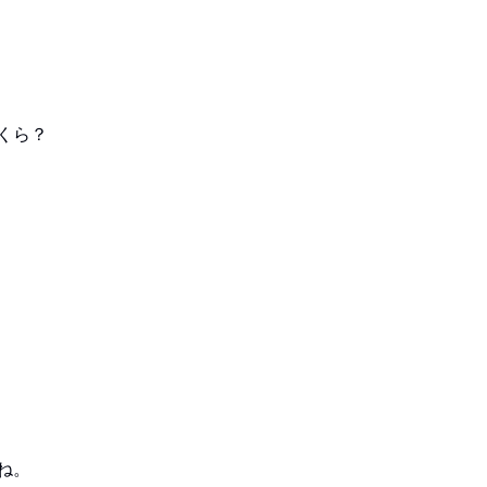
くら？
ね。