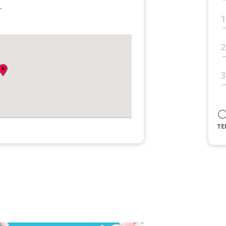
す
1
2
3