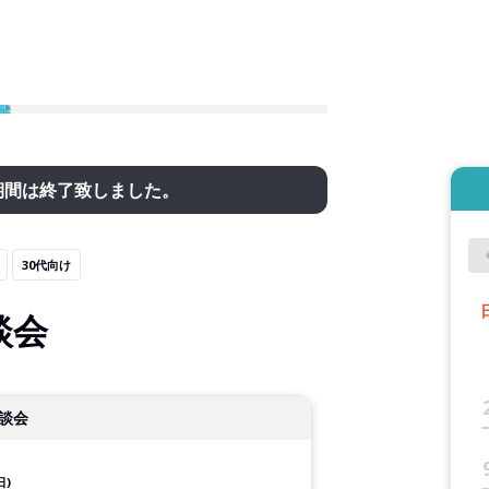
期間は終了致しました。
30代向け
談会
談会
日)