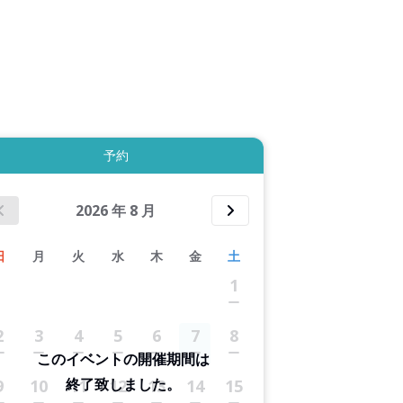
3件すべて表示する
予約
2026
年
8
月
日
月
火
水
木
金
土
1
2
3
4
5
6
7
8
このイベントの開催期間は
終了致しました。
9
10
11
12
13
14
15