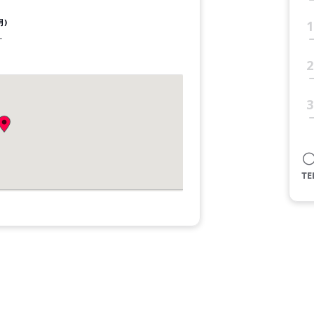
月)
1
す
2
3