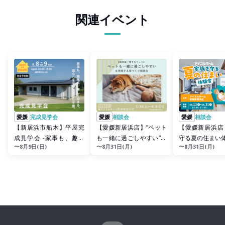
関連イベント
愛媛
完成見学会
愛媛
相談会
愛媛
相談会
【新居浜市船木】平屋完
【愛媛新居浜店】”ペット
【愛媛新居浜店
成見学会 -家事も、趣味
も一緒に過ごしやすい”を
守る夏の住まい
〜8月9日(日)
〜8月31日(月)
〜8月31日(月)
も、美しく収まる。-
実現する家づくり相談会