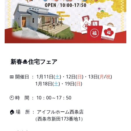
新春🎍住宅フェア
📅 開催日 ： 1月11日(
土
)・12日(
日
)・13日(
月
/
祝
)
1月18日(
土
)・19日(
日
)
🕙 時 間 ： 10：00～17：50
🏠 場 所 ： アイフルホーム西条店
（西条市新田173番地1）