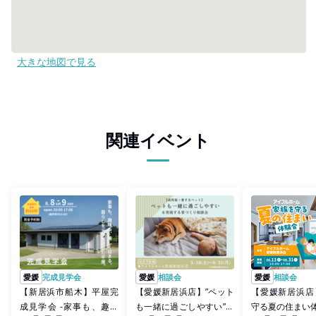
大きな地図で見る
関連イベント
愛媛
完成見学会
愛媛
相談会
愛媛
相談会
【新居浜市船木】平屋完
【愛媛新居浜店】”ペット
【愛媛新居浜店
成見学会 -家事も、趣味
も一緒に過ごしやすい”を
守る夏の住まい