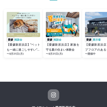
愛媛
相談会
愛媛
相談会
愛媛
展示場
【愛媛新居浜店】”ペット
【愛媛新居浜店】家族を
【愛媛新居浜店
も一緒に過ごしやすい”を
守る夏の住まい体験会
プフロアのある
〜8月31日(月)
〜8月31日(月)
〜開催中
実現する家づくり相談会
ウス見学会