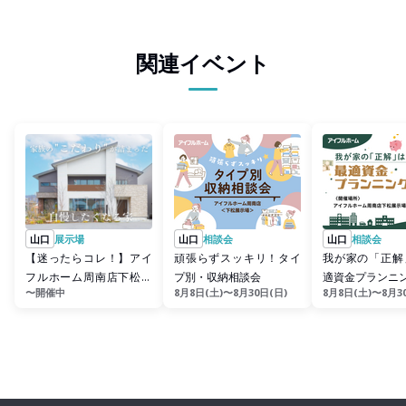
関連イベント
山口
展示場
山口
相談会
山口
相談会
【迷ったらコレ！】アイ
頑張らずスッキリ！タイ
我が家の「正解
フルホーム周南店下松展
プ別・収納相談会
適資金プランニ
〜開催中
8月8日(土)〜8月30日(日)
8月8日(土)〜8月3
示場モデルハウス見学会