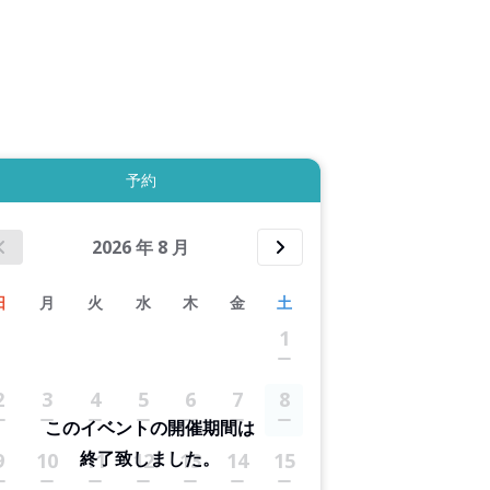
拡大表示する
予約
2026
年
8
月
日
月
火
水
木
金
土
1
2
3
4
5
6
7
8
このイベントの開催期間は
終了致しました。
9
10
11
12
13
14
15