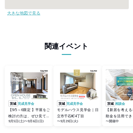
大きな地図で見る
関連イベント
茨城
完成見学会
茨城
完成見学会
茨城
相談会
【9/5～6限定 】平屋をご
モデルハウス見学会｜日
【新居を考える
検討の方は、ぜひ見てい
立市千石町4丁目
助金を活用でき
9月5日(土)〜9月6日(日)
〜9月29日(火)
〜開催中
ただきたい一邸
ススメ】家づく