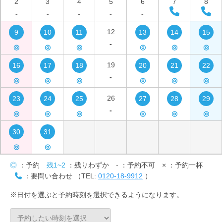
2
3
4
5
6
7
8
-
-
-
-
-
12
9
10
11
13
14
15
-
◎
◎
◎
◎
◎
◎
19
16
17
18
20
21
22
-
◎
◎
◎
◎
◎
◎
26
23
24
25
27
28
29
-
◎
◎
◎
◎
◎
◎
30
31
◎
◎
◎
：予約
残1~2
：残りわずか
-
：予約不可
×
：予約一杯
：要問い合わせ （TEL:
0120-18-9912
）
※日付を選ぶと予約時刻を選択できるようになります。