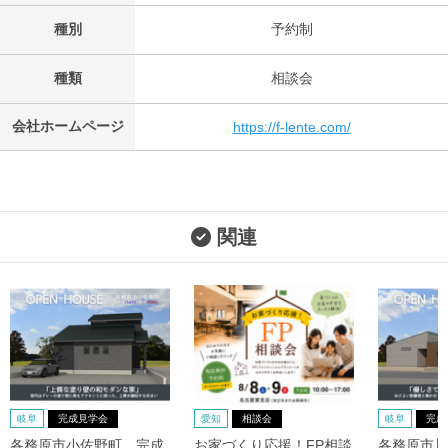
種別
予約制
種類
相談会
会社ホームページ
https://f-lente.com/
関連
岐阜
完成見学会
愛知
相談会
岐阜
完成
各務原市小佐野町 完成
お家づくり応援！FP相談
各務原市川