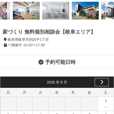
家づくり 無料個別相談会【岐阜エリア】
岐阜県岐阜市則武中1丁目
〜開催中 10:00〜17:00
予約可能日時
2026
年
8
月
日
月
火
水
木
金
土
1
-