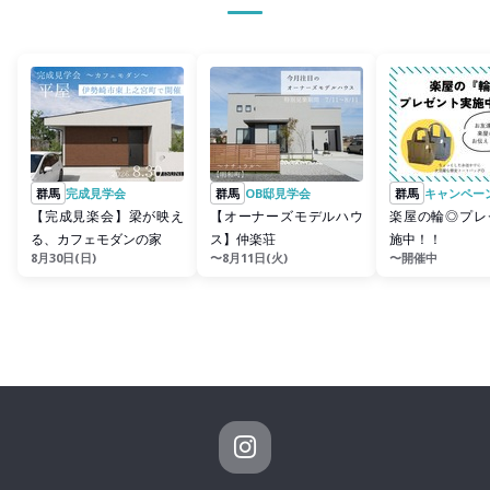
群馬
完成見学会
群馬
OB邸見学会
群馬
キャンペー
【完成見楽会】梁が映え
【オーナーズモデルハウ
楽屋の輪◎プレ
る、カフェモダンの家
ス】仲楽荘
施中！！
8月30日(日)
〜8月11日(火)
〜開催中