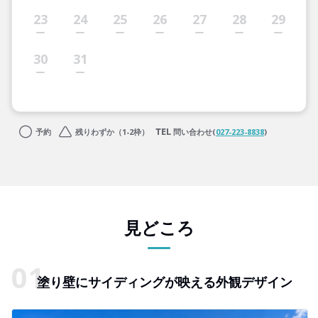
23
24
25
26
27
28
29
30
31
予約
残りわずか（1-2枠）
問い合わせ(
027-223-8838
)
見どころ
塗り壁にサイディングが映える外観デザイン