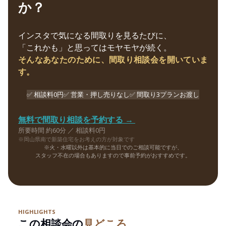
か？
インスタで気になる間取りを見るたびに、
「これかも」と思ってはモヤモヤが続く。
そんなあなたのために、間取り相談会を開いていま
す。
✅ 相談料0円
✅ 営業・押し売りなし
✅ 間取り3プランお渡し
無料で間取り相談を予約する →
所要時間 約60分 ／ 相談料0円
※岡山県南で新築住宅をお考えの方が対象です
※火・水曜以外は基本的に当日でのご相談可能ですが、
スタッフ不在の場合もありますので事前予約がおすすめです。
HIGHLIGHTS
この相談会の
見どころ