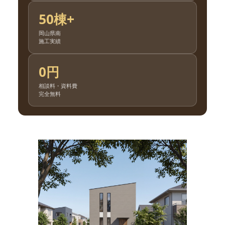
50棟+
岡山県南
施工実績
0円
相談料・資料費
完全無料