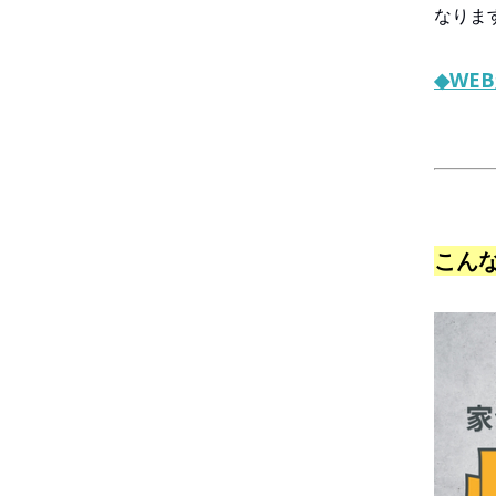
なりま
◆WE
こん