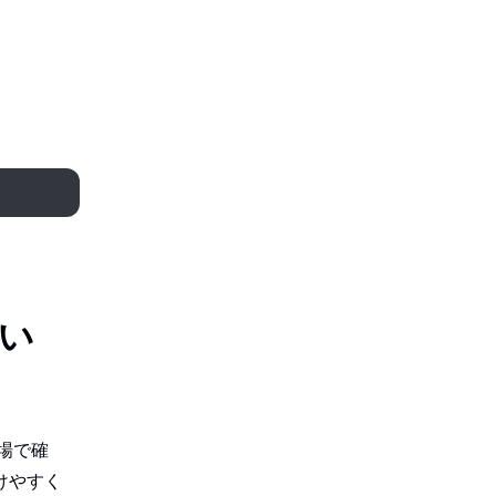
4件すべて表示する
まい
場で確
けやすく