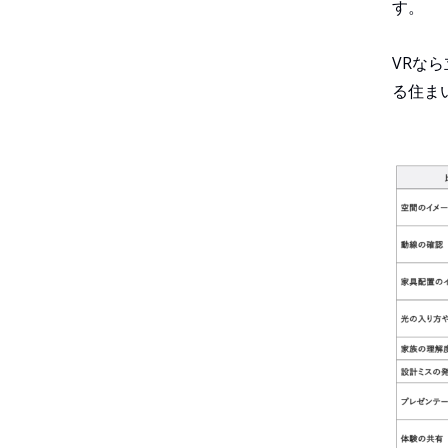
す。
VRな
る住ま