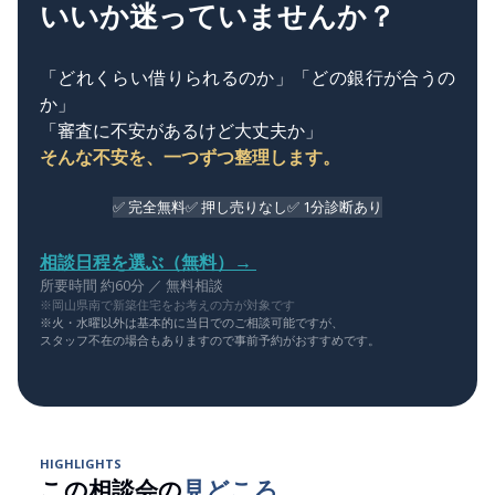
いいか迷っていませんか？
「どれくらい借りられるのか」「どの銀行が合うの
か」
「審査に不安があるけど大丈夫か」
そんな不安を、一つずつ整理します。
✅ 完全無料
✅ 押し売りなし
✅ 1分診断あり
相談日程を選ぶ（無料）→
所要時間 約60分 ／ 無料相談
※岡山県南で新築住宅をお考えの方が対象です
※火・水曜以外は基本的に当日でのご相談可能ですが、
スタッフ不在の場合もありますので事前予約がおすすめです。
HIGHLIGHTS
この相談会の
見どころ