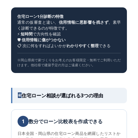
住宅ローン1分診断の特徴
通常の仮審査と違い、
信用情報に悪影響を残さず
、素早
く診断できるのが特徴です。
⚡
短時間
で方向性を確認
🛡
信用情報に傷がつかない
📋 次に何をすればよいかが
わかりやすく整理
できる
※岡山県南で家づくりをお考えのお客様限定・無料でご利用いただ
けます。他社様で建築予定の方はご遠慮ください。
住宅ローン相談が選ばれる3つの理由
④
1
数分でローン比較表を作成できる
日本全国・岡山県の住宅ローン商品を網羅したリストか