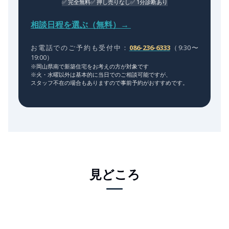
✅ 完全無料
✅ 押し売りなし
✅ 1分診断あり
相談日程を選ぶ（無料）→
お電話でのご予約も受付中：
086-236-6333
（9:30〜
19:00）
※岡山県南で新築住宅をお考えの方が対象です
※火・水曜以外は基本的に当日でのご相談可能ですが、
スタッフ不在の場合もありますので事前予約がおすすめです。
見どころ