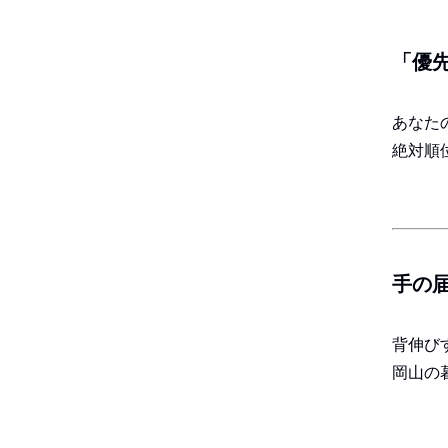
「優
あなた
絶対順
手の
背伸び
岡山の