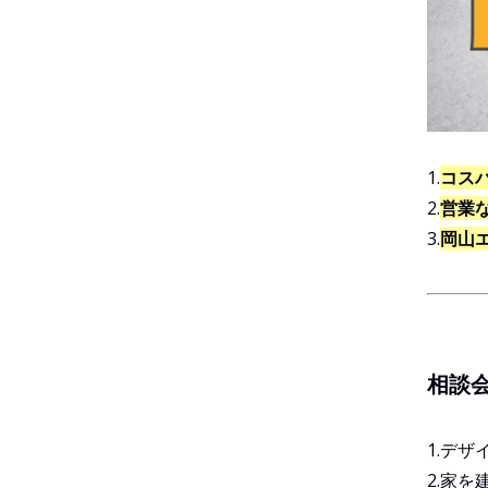
1.
コス
2.
営業
3.
岡山
相談
1.デ
2.家を