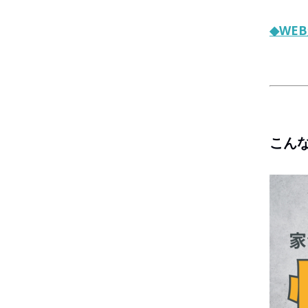
◆WE
こん