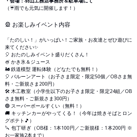
・会場：羽山工務店事務所＆駐車場にて
（☔雨でも元気に開催します！）
🎡 お楽しみイベント内容
「たのしい！」がいっぱい！ご家族・お友達とぜひ遊びに
来てください✨
🎈 おたのしみイベント盛りだくさん！
🍧 かき氷＆ジュース
🚂 鉄道模型 運転体験（どなたでも無料！）
🎈 バルーンアート（お子さま限定・限定50個／OBさま無
料・ご新規さま200円）
🛠️ 木工教室（小学生以下のお子さま限定・限定24組／OB
さま無料・ご新規さま300円）
🟢 スーパーボールすくい（無料！）
🚚 キッチンカーがやってくる！（今年は焼きそばとロン
グポテト🎵）
🔪 包丁研ぎ（OB様：1本100円／ご新規様：1本200円 ※
お一家族2本まで）