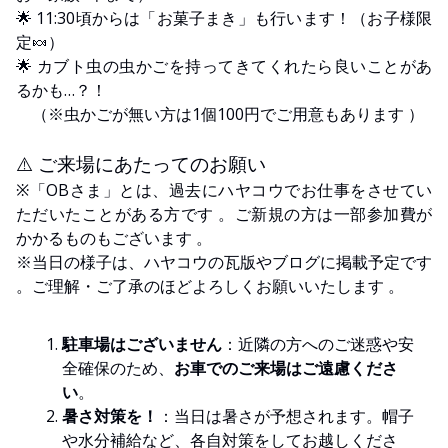
🌟 11:30頃からは「お菓子まき」も行います！（お子様限
定🍬）
🌟 カブト虫の虫かごを持ってきてくれたら良いことがあ
るかも…？！
（※虫かごが無い方は1個100円でご用意もあります ）
⚠️ ご来場にあたってのお願い
※「OBさま」とは、過去にハヤコウでお仕事をさせてい
ただいたことがある方です 。ご新規の方は一部参加費が
かかるものもございます 。
※当日の様子は、ハヤコウの瓦版やブログに掲載予定です
。ご理解・ご了承のほどよろしくお願いいたします 。
駐車場はございません
：近隣の方へのご迷惑や安
全確保のため、
お車でのご来場はご遠慮くださ
い
。
暑さ対策を！
：当日は暑さが予想されます。帽子
や水分補給など、各自対策をしてお越しくださ