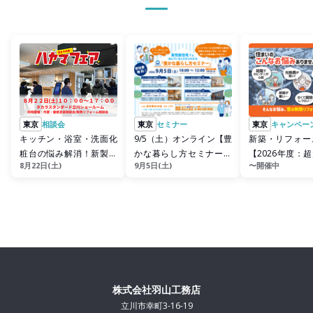
東京
相談会
東京
セミナー
東京
キャンペー
キッチン・浴室・洗面化
9/5（土）オンライン【豊
新築・リフォー
粧台の悩み解消！新製品
かな暮らし方セミナー】
【2026年度：
8月22日(土)
9月5日(土)
〜開催中
のライブな体験会
予約制
金】リフォーム
到来です！
株式会社羽山工務店
立川市幸町3-16-19