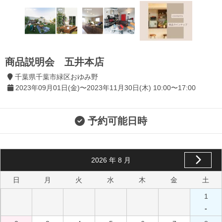
商品説明会 五井本店
千葉県千葉市緑区おゆみ野
2023年09月01日(金)〜2023年11月30日(木) 10:00〜17:00
予約可能日時
2026
年
8
月
日
月
火
水
木
金
土
1
-