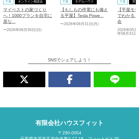
千葉
オンライン相談会
千葉
モデルハウス
千葉
見学
マイベストの家づくり
【もしもの停電にも備え
【平屋モデ
へ！1000プランを自宅に
る平屋】Tesla Powe...
でわかる 
居な...
会
〜2026年08月31日(月)
〜2026年08月30日(日)
2026年05月
年08月31日(
SNSでシェアしよう！
有限会社ハウスフィット
〒290-0054
千葉県市原市五井中央東2‐17‐18 フィットビル2F