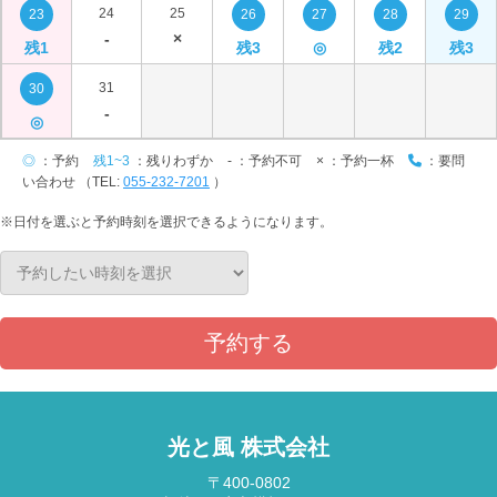
24
25
23
26
27
28
29
-
×
残1
残3
◎
残2
残3
31
30
-
◎
◎
：予約
残1~3
：残りわずか
-
：予約不可
×
：予約一杯
：要問
い合わせ （TEL:
055-232-7201
）
※日付を選ぶと予約時刻を選択できるようになります。
予約する
光と風 株式会社
〒400-0802