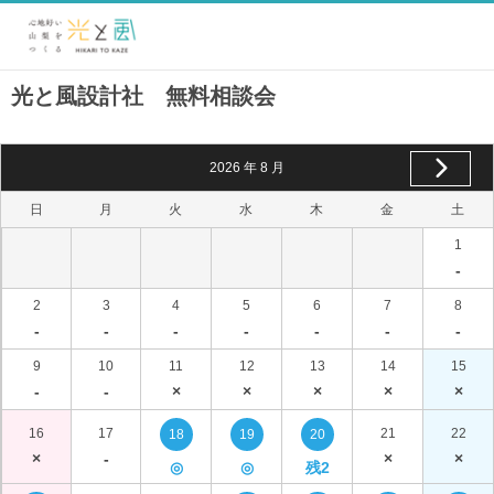
光と風設計社 無料相談会
2026
年
8
月
日
月
火
水
木
金
土
1
-
2
3
4
5
6
7
8
-
-
-
-
-
-
-
9
10
11
12
13
14
15
-
-
×
×
×
×
×
16
17
21
22
18
19
20
×
-
×
×
◎
◎
残2