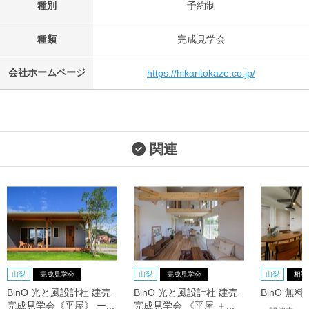
種別
予約制
種類
完成見学会
会社ホームページ
https://hikaritokaze.co.jp/
関連
山梨
完成見学会
山梨
完成見学会
山梨
相談
BinO 光と風設計社 建売
BinO 光と風設計社 建売
BinO 無
完成見学会《平屋》 ー...
完成見学会 《平屋 ＋...