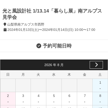
光と風設計社 1/13.14「暮らし展」南アルプス
見学会
山梨県南アルプス市西野
2024年01月13日(土)〜2024年01月14日(日) 10:00〜17:00
予約可能日時
2026
年
8
月
日
月
火
水
木
金
土
1
-
2
3
4
5
6
7
8
-
-
-
-
-
-
-