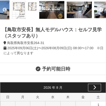
【鳥取市安長】無人モデルハウス：セルフ見学
（スタッフあり）
鳥取県鳥取市安長264-31
2025年09月06日(土)〜2026年08月09日(日) 08:00〜17:00 ※日
によって異なります
予約可能日時
2026
年
8
月
日
月
火
水
木
金
土
1