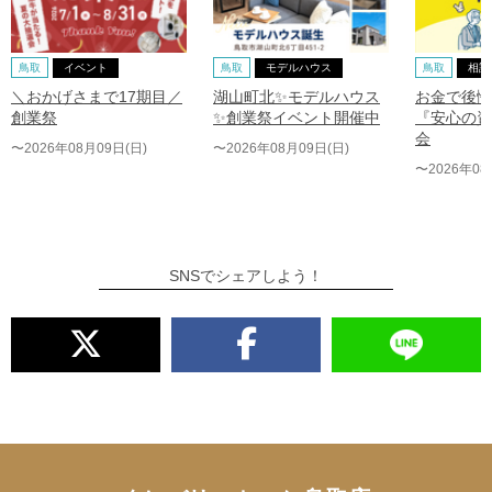
鳥取
イベント
鳥取
モデルハウス
鳥取
相談
＼おかげさまで17期目／
湖山町北✨モデルハウス
お金で後悔
創業祭
✨創業祭イベント開催中
『安心の資
会
〜2026年08月09日(日)
〜2026年08月09日(日)
〜2026年08
SNSでシェアしよう！