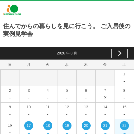
住んでからの暮らしを見に行こう。 ご入居後の
実例見学会
2026
年
8
月
日
月
火
水
木
金
土
1
-
2
3
4
5
6
7
8
-
-
-
-
-
×
-
9
10
11
12
13
14
15
-
-
-
-
-
-
-
16
17
18
19
20
21
22
-