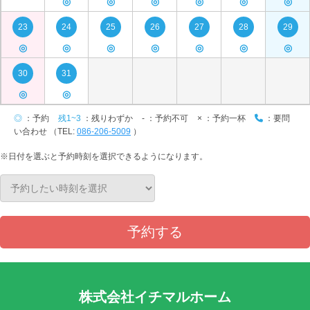
◎
◎
◎
◎
◎
◎
23
24
25
26
27
28
29
◎
◎
◎
◎
◎
◎
◎
30
31
◎
◎
◎
：予約
残1~3
：残りわずか
-
：予約不可
×
：予約一杯
：要問
い合わせ （TEL:
086-206-5009
）
※日付を選ぶと予約時刻を選択できるようになります。
予約する
株式会社イチマルホーム