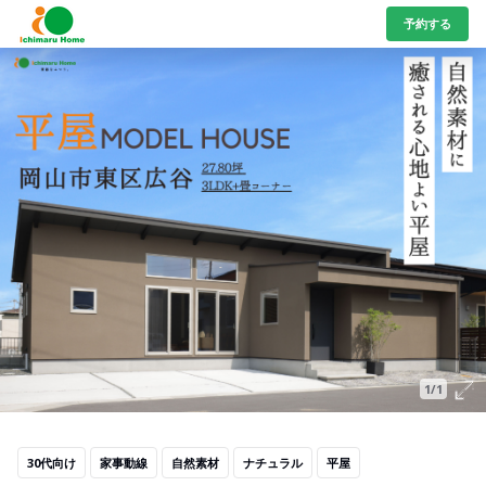
予約する
1/1
30代向け
家事動線
自然素材
ナチュラル
平屋