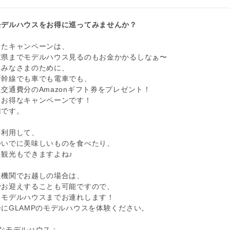
モデルハウスをお得に巡ってみませんか？
したキャンペーンは、
重県までモデルハウス見るのもお金かかるしなぁ〜
るみなさまのために、
新幹線でも車でも電車でも、
交通費分のAmazonギフト券をプレゼント！
りお得なキャンペーンです！
円です。
を利用して、
ついでに美味しいものを食べたり、
観光もできますよね♪
通機関でお越しの場合は、
でお迎えすることも可能ですので、
くモデルハウスまでお連れします！
にGLAMPのモデルハウスを体験ください。
なモデルハウス：