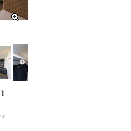
！】
ます