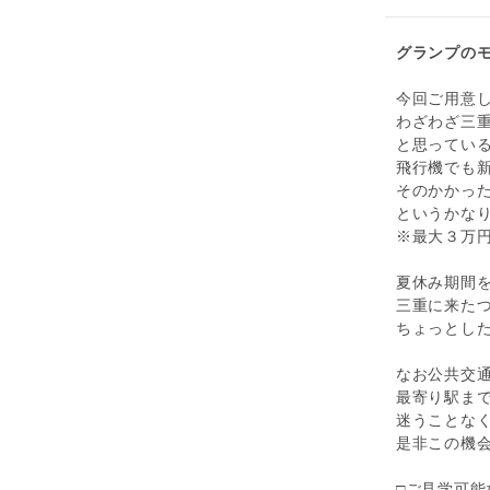
グランプの
今回ご用意
わざわざ三
と思ってい
飛行機でも
そのかかった
というかな
※最大３万
夏休み期間
三重に来た
ちょっとした
なお公共交
最寄り駅ま
迷うことな
是非この機会
□ご見学可能