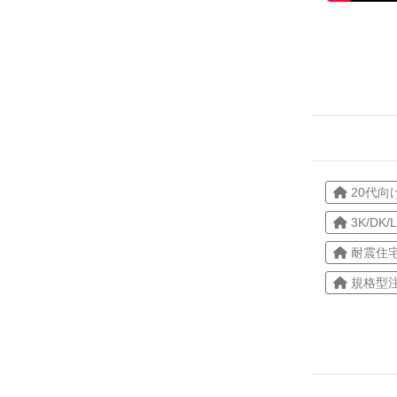
20代向
3K/DK/
耐震住
規格型