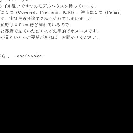
スタイル違いで４つのモデルハウスを持っています。
３つ（Covered、Premium、IORI）、津市に１つ（Palais）
す。実は最近分譲で２棟も売れてしまいました..
菰野は４０km ほど離れているので、
ると菰野で見ていただくのが効率的でオススメです。
ルが見たいとかご要望があれば、お聞かせください。
し ~oner's voice~