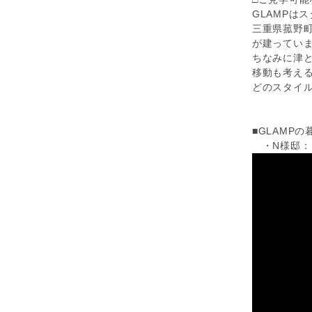
GLAMPは
三重県菰野町に
が建っていま
ちなみに津と
移動も考え
どのスタイ
■GLAMPの暮ら
・N様邸：