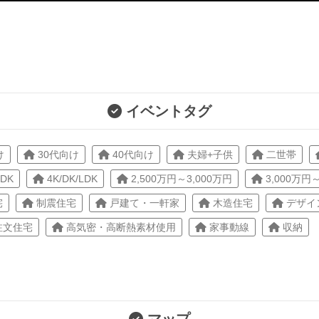
イベントタグ
け
30代向け
40代向け
夫婦+子供
二世帯
LDK
4K/DK/LDK
2,500万円～3,000万円
3,000万円～
宅
制震住宅
戸建て・一軒家
木造住宅
デザイ
注文住宅
高気密・高断熱素材使用
家事動線
収納
マップ