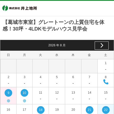
【葛城市東室】グレートーンの上質住宅を体
感！30坪・4LDKモデルハウス見学会
2026
年
8
月
日
月
火
水
木
金
土
1
-
2
3
4
5
6
7
8
-
-
-
-
-
-
11
12
13
14
15
9
10
-
-
-
-
-
◎
◎
16
17
19
20
18
21
22