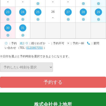
-
-
-
-
◎
◎
◎
26
23
24
25
27
28
29
-
◎
◎
◎
◎
◎
◎
30
31
◎
◎
◎
：予約
残1~3
：残りわずか
-
：予約不可
×
：予約一杯
：要問
い合わせ （TEL:
0120867050
）
※日付を選ぶと予約時刻を選択できるようになります。
予約する
株式会社井上地所