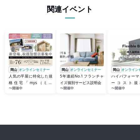
関連イベント
岡山
オンラインセミナー
岡山
オンラインセミナー
岡山
オンライン
人気の平屋に特化した規
5年連続No.1フランチャ
ハイパフォーマ
格住宅「mys（ミー
イズ個別サービス説明会
ーコスト規
〜開催中
〜開催中
〜開催中
ス）」個別相談
「FlexibleBo
会