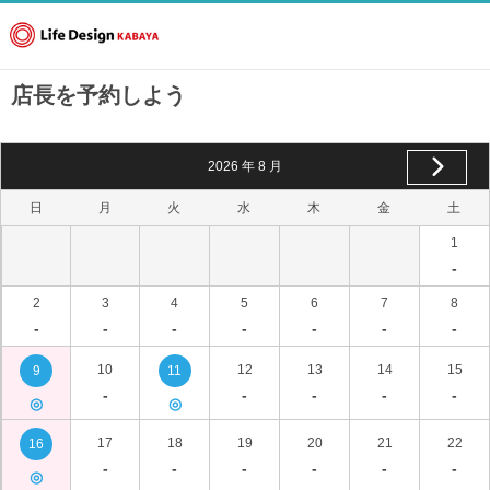
店長を予約しよう
2026
年
8
月
日
月
火
水
木
金
土
1
-
2
3
4
5
6
7
8
-
-
-
-
-
-
-
10
12
13
14
15
9
11
-
-
-
-
-
◎
◎
17
18
19
20
21
22
16
-
-
-
-
-
-
◎