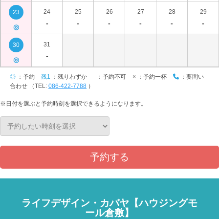
24
25
26
27
28
29
23
-
-
-
-
-
-
◎
31
30
-
◎
◎
：予約
残1
：残りわずか
-
：予約不可
×
：予約一杯
：要問い
合わせ （TEL:
086-422-7788
）
※日付を選ぶと予約時刻を選択できるようになります。
予約する
ライフデザイン・カバヤ【ハウジングモ
ール倉敷】