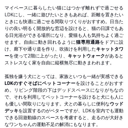
マイペースに暮らしたい猫にはつかず離れずで過ごせる
LDKにし、一緒に遊びたいときもあれば、距離を置きたい
ときにも快適に過ごせる間取りづくりがおすすめ。日当た
りの良い明るく開放的な窓辺を設けると、猫の日課でもあ
る日光浴ができる場所になり、愛猫も人も気持ちよく過ご
せます。自由に動き回れるように
猫専用通路
をドアに設
け、廊下や通り道を作り、吹抜けを利用した
キャットタワ
ー
を使って2階に上がったり、
キャットウォーク
があると
ストレスなく家を自由に縦横無尽に動きまわれます。
孤独を嫌う犬にとっては、家族といつも一緒が実感できる
LDKのすぐそばにペットコーナー
を設けることがおすす
め。リビング階段の下はデッドスペースになりがちなの
で、それを利用してペットコーナーを設けると犬にも人に
も優しい間取りになります。犬との暮らしに便利な
ウッド
デッキ
を設置するのがベターですが、LDKを室内でも運動
できる回遊動線のスペースを考慮すると、走るのが大好き
なワンちゃんの運動不足の解消にもなります。