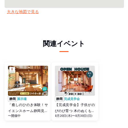
大きな地図で見る
関連イベント
静岡
展示場
静岡
完成見学会
「癒しのひのき体験！サ
【完成見学会】子供がの
イエンスホーム静岡見学
びのび育つ 木のぬくもり
〜開催中
8月20日(木)〜8月30日(日)
会」
×ミッドセンチュリーの家
☆葵区北