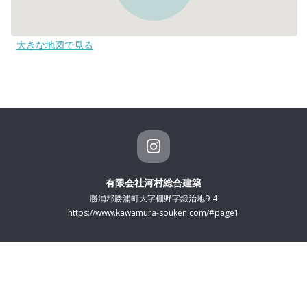
大きな地図で見る
有限会社河村総合建築
勝浦郡勝浦町大字棚野字鍛治地9-4
https://www.kawamura-souken.com/#page1