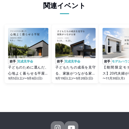
関連イベント
岩手
完成見学会
岩手
完成見学会
岩手
モデルハウ
子どものために選んだ、
子どもたちの成長を見守
【期間限定モ
心地よく暮らせる平屋｜
る、家族がつながる家｜
ス】20代夫婦
9月5日(土)〜9月6日(日)
9月19日(土)〜9月20日(日)
〜11月30日(月)
野田村
大船渡市
家族の「ただい
まる家...