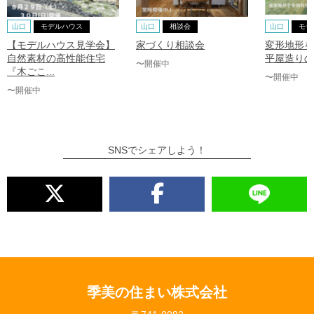
山口
モデルハウス
山口
相談会
山口
モデ
【モデルハウス見学会】
家づくり相談会
変形地形を
自然素材の高性能住宅
平屋造りの
〜開催中
『木ごこ...
〜開催中
〜開催中
SNSでシェアしよう！
季美の住まい株式会社