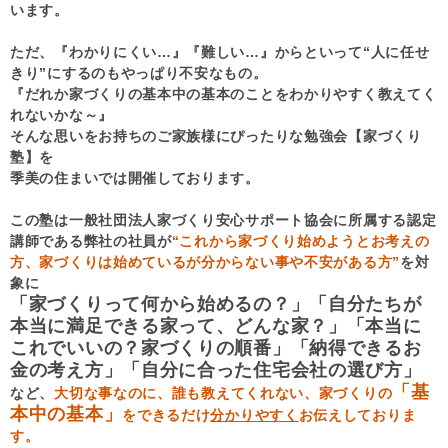
います。
ただ、『わかりにくい…』『難しい…』からといって“人に任せ
きり”にするのもやっぱり不安なもの。
『だれか家づくりの基本中の基本のことをわかりやすく教えてく
れないかな～』
そんな思いをお持ちのご家族様にぴったりな勉強会【家づくり
塾】を
季美の住まいでは開催しております。
この塾は一般社団法人家づくり安心サポート協会に所属する認定
講師である弊社の社員が
“これから家づくり始めようとお考えの
方、家づくりは始めているが分からない事や不安がある方”
を対
象に
「家づくりって何から始めるの？」「自分たちが
本当に満足できる家って、どんな家？」「本当に
これでいいの？家づくりの順番」「納得できるお
金の考え方」「自分に合った住宅会社の選び方」
「基
など、
大切な事なのに、誰も教えてくれない、家づくりの
本中の基本」
をできるだけ
分かりやすく
お伝えしておりま
す。