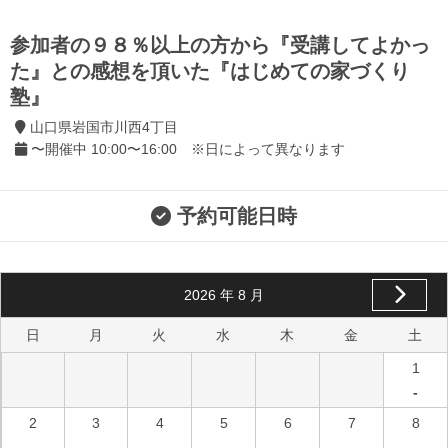
参加者の９８％以上の方から『受講してよかっ
た』との感想を頂いた『はじめての家づくり
塾』
山口県岩国市川西4丁目
〜開催中 10:00〜16:00 ※日によって異なります
予約可能日時
2026
年
8
月
日
月
火
水
木
金
土
1
-
2
3
4
5
6
7
8
-
-
-
-
-
-
-