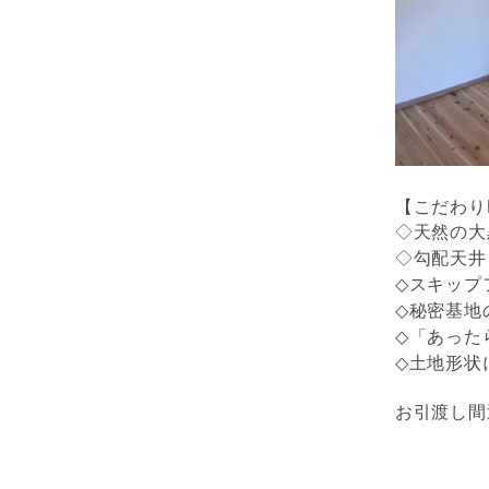
【こだわりP
◇天然の大
◇勾配天井
◇スキップ
◇秘密基地
◇「あった
◇土地形状
お引渡し間