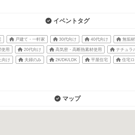
イベントタグ
宅
戸建て・一軒家
30代向け
40代向け
無垢材
材使用
20代向け
高気密・高断熱素材使用
ナチュラ
上向け
夫婦のみ
2K/DK/LDK
平屋住宅
住宅ロ
マップ