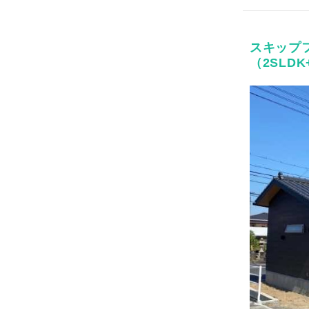
スキップ
（2SLD