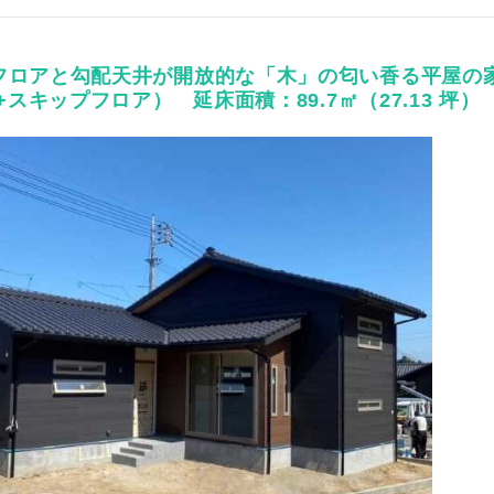
フロアと勾配天井が開放的な「木」の匂い香る平屋の
K+スキップフロア） 延床面積：89.7㎡（27.13 坪）