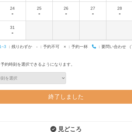
24
25
26
27
28
-
-
-
-
-
31
-
1~3
：残りわずか
-
：予約不可
×
：予約一杯
：要問い合わせ （T
と予約時刻を選択できるようになります。
終了しました
見どころ