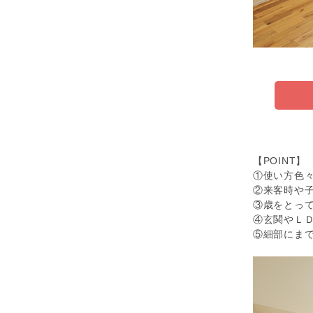
【POINT】
①使い方色
②来客時や
③歳をとって
④玄関やＬＤ
⑤細部にま