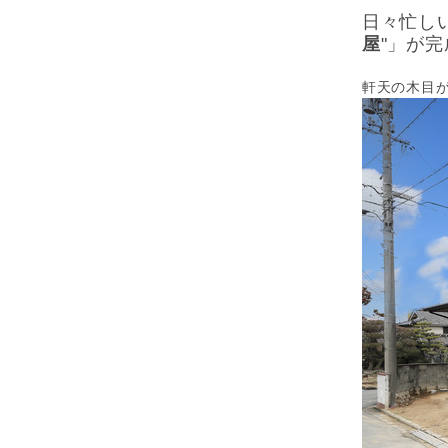
日々忙し
屋
"」が
軒天の木目