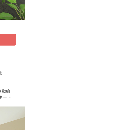
用
ン
り動線
ネート