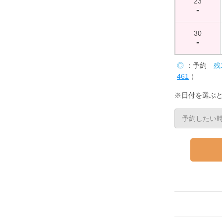
23
-
30
-
◎
：予約
残
461
）
※日付を選ぶ