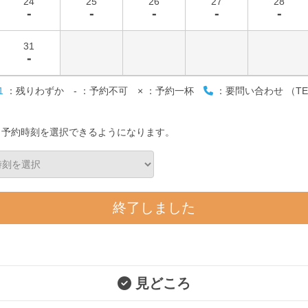
24
25
26
27
28
-
-
-
-
-
31
-
1
：残りわずか
-
：予約不可
×
：予約一杯
：要問い合わせ （TE
と予約時刻を選択できるようになります。
終了しました
見どころ