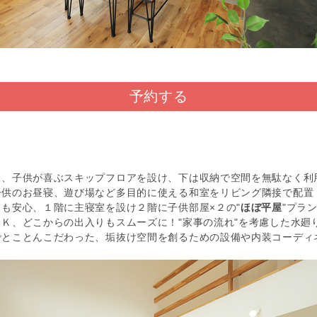
予約する
々、子供が喜ぶスキップフロアを設け、下は収納で空間を無駄なく利
子供のお昼寝、遊び場など多目的に使える和室をリビング隣接で配置
も安心、１階に主寝室を設け２階に子供部屋×２の"
ほぼ平屋
"プラ
Ｋ、どこからの出入りもスムーズに！"家事の流れ"を考慮した水廻
でとことんこだわった、垢抜け空間を創るための設備や内装コーディ