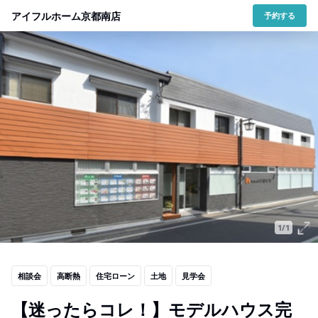
アイフルホーム京都南店
予約する
1/1
相談会
高断熱
住宅ローン
土地
見学会
【迷ったらコレ！】モデルハウス完