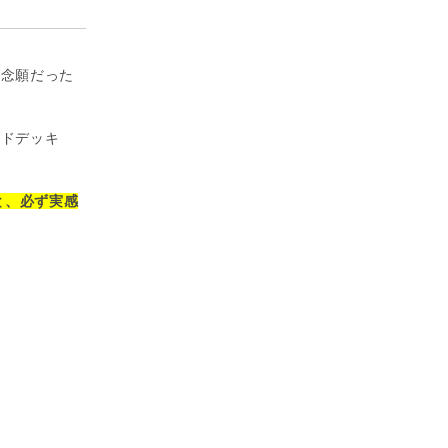
が念願だった
ッドデッキ
と、必ず実感