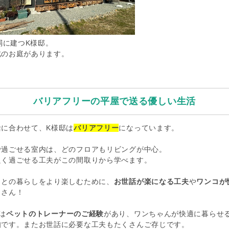
m弱に建つK様邸。
お庭と北のお庭があります。
バリアフリーの平屋で送る優しい生活
活に合わせて、K様邸は
バリアフリー
になっています。
で過ごせる室内は、どのフロアもリビングが中心。
良く過ごせる工夫がこの間取りから学べます。
コとの暮らしをより楽しむために、
お世話が楽になる工夫
や
ワンコが
くさん！
は
ペットのトレーナーのご経験
があり、ワンちゃんが快適に暮らせ
知です。またお世話に必要な工夫もたくさんご存じです。