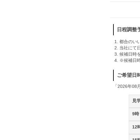
日程調整
都合のい
当社にて
候補日時
※候補日
ご希望日
「2026年08
見
9時
12
15