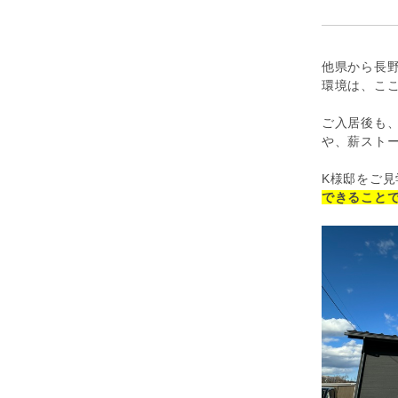
他県から長野
環境は、こ
ご入居後も、
や、薪スト
K様邸をご見
できること