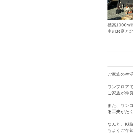
標高1000
​​​​​南の
ご家族の生
ワンフロア
ご家族が仲
また、ワン
る工夫
がた
なんと、K様
もよくご存