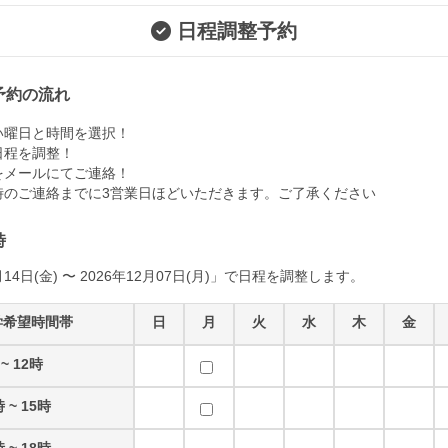
日程調整予約
予約の流れ
い曜日と時間を選択！
日程を調整！
をメールにてご連絡！
時のご連絡までに3営業日ほどいただきます。ご了承ください
時
月14日(金) 〜 2026年12月07日(月)」で日程を調整します。
学希望時間帯
日
月
火
水
木
金
 ~ 12時
時 ~ 15時
時 ~ 18時