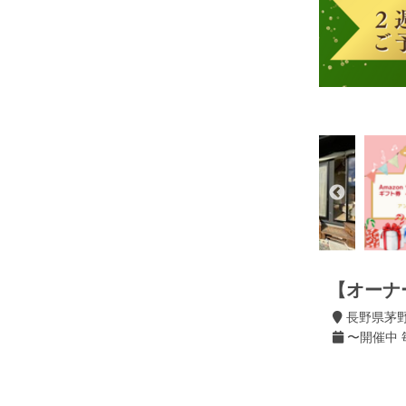
【オーナ
長野県茅
〜開催中 毎