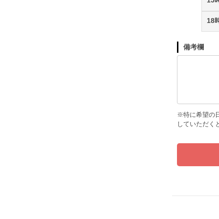
18
備考欄
※特に希望の
していただく