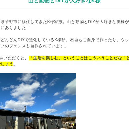
山と動物とDIYが大好きなK様
県茅野市に移住してきたK様家族。山と動物とDIYが大好きな奥様
こにありました！
どんどんDIYで進化しているK様邸。石垣もご自身で作ったり、ウ
ーブのフェンスも自作されています。
学いただくと、
「生活を楽しむ」ということはこういうことだな！
でしょう
。