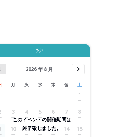
拡大表示する
予約
2026
年
8
月
日
月
火
水
木
金
土
1
2
3
4
5
6
7
8
このイベントの開催期間は
終了致しました。
9
10
11
12
13
14
15