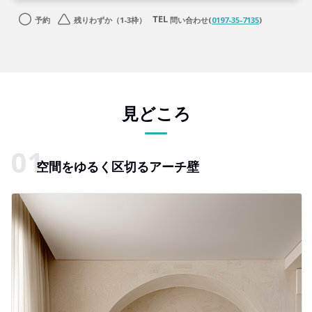
予約
残りわずか（1-3枠）
問い合わせ(
0197-35-7135
)
見どころ
空間をゆるく区切るアーチ壁