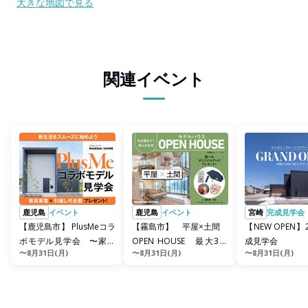
大きな地図で見る
関連イベント
鹿児島
イベント
鹿児島
イベント
宮崎
完成見学会
【鹿児島市】 PlusMeコラ
【霧島市】 平屋×土間
【NEW OPEN
ボモデル見学会 〜家具
OPEN HOUSE 最大3万
成見学会
〜8月31日(月)
〜8月31日(月)
〜8月31日(月)
家電&amp;引越し代...
円プレゼント