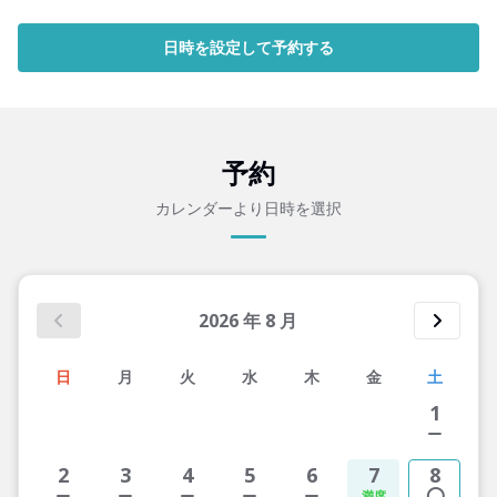
日時を設定して予約する
予約
カレンダーより日時を選択
2026
年
8
月
日
月
火
水
木
金
土
1
2
3
4
5
6
7
8