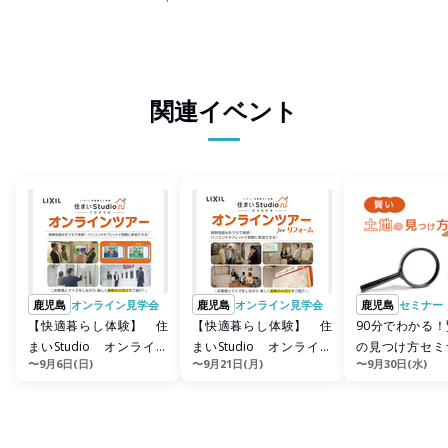
関連イベント
鹿児島
オンライン見学会
鹿児島
オンライン見学会
鹿児島
セミナー
【快適暮らし体験】 住
【快適暮らし体験】 住
90分でわかる
まいStudio オンライン
まいStudio オンライン
の見つけ方セミ
〜9月6日(日)
〜9月21日(月)
〜9月30日(水)
ツアー開催 新築コー
ツアー開催 リフォーム
料）
ス ...
コ...