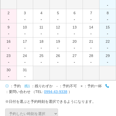
-
2
3
4
5
6
7
8
-
-
-
-
-
-
-
9
10
11
12
13
14
15
-
-
-
-
-
-
-
16
17
18
19
20
21
22
-
-
-
-
-
-
-
23
24
25
26
27
28
29
-
-
-
-
-
-
-
30
31
-
-
◎
：予約
残1
：残りわずか
-
：予約不可
×
：予約一杯
：要問い合わせ （TEL:
0994-43-9338
）
※日付を選ぶと予約時刻を選択できるようになります。