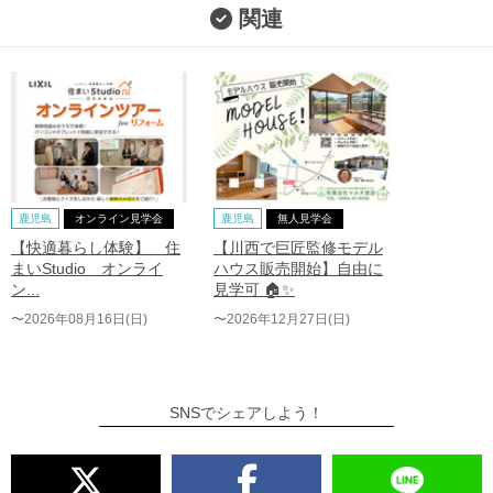
関連
鹿児島
オンライン見学会
鹿児島
無人見学会
【快適暮らし体験】 住
【川西で巨匠監修モデル
まいStudio オンライ
ハウス販売開始】自由に
ン...
見学可 🏠✨
〜2026年08月16日(日)
〜2026年12月27日(日)
SNSでシェアしよう！