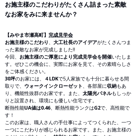
お施主様のこだわりがたくさん詰まった素敵
なお家をみに来ませんか？
【みやま市瀬高町】
完成見学会
お施主様のこだわり
、
大工社長のアイデア
がたくさんつま
った素敵なお家が完成しました‼
今回、
お施主様のご厚意により完成見学会を開催
いたしま
す。ぜひこの機会に、実際にお家を見て、その素晴らしさ
をご体感ください。
30坪
のお家には、
４LDK
で5人家族でも十分に暮らせる間
取りで、
ウォークインクローゼット
、各部屋に
収納
もあ
り、機能性抜群のお家です。また、
太陽光パネル
もしっか
りと設置され、環境にも優しい住宅です。
断熱性能
UA値は0.46
、断熱性能ランクは
G2
で、高性能で
す！
このお家は、職人さんの手仕事によってつくられた、一つ
一つにこだわりが感じられるお家です。また、お施主様の