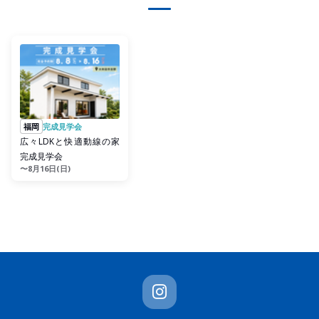
福岡
完成見学会
広々LDKと快適動線の家
完成見学会
〜8月16日(日)