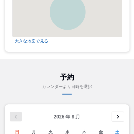
大きな地図で見る
予約
カレンダーより日時を選択
2026
年
8
月
日
月
火
水
木
金
土