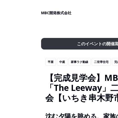
MBC開発株式会社
このイベントの開催
平屋
中庭
家事ラク動線
二世帯住宅
完
【完成見学会】MB
「The Leewa
会【いちき串木野
沈む夕陽を眺める、家族