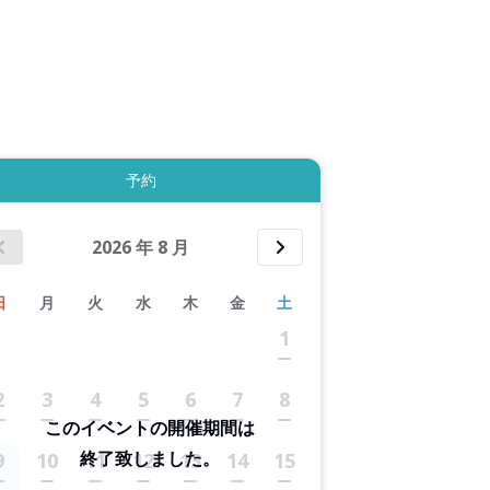
拡大表示する
予約
2026
年
8
月
日
月
火
水
木
金
土
1
2
3
4
5
6
7
8
このイベントの開催期間は
終了致しました。
9
10
11
12
13
14
15