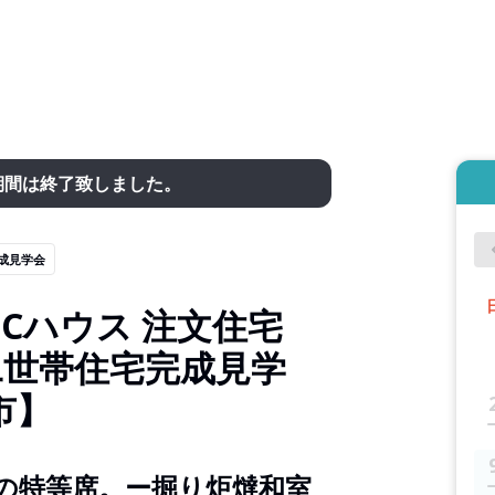
期間は終了致しました。
成見学会
Cハウス 注文住宅
y」二世帯住宅完成見学
市】
の特等席。ー掘り炬燵和室