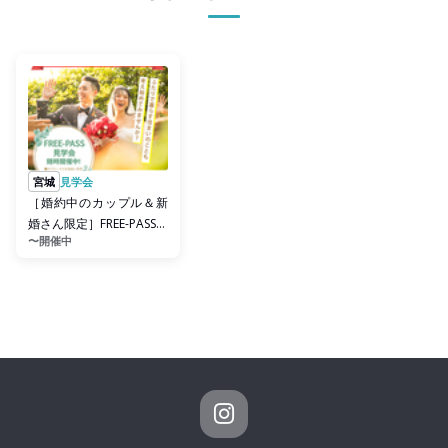
宮城
見学会
［婚約中のカップル＆新
婚さん限定］FREE-PASS見
〜開催中
学会