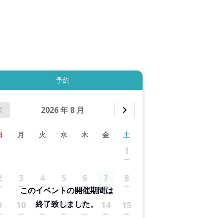
拡大表示する
予約
2026
年
8
月
日
月
火
水
木
金
土
1
2
3
4
5
6
7
8
このイベントの開催期間は
終了致しました。
9
10
11
12
13
14
15