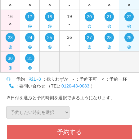
×
×
×
-
×
×
×
16
19
17
18
20
21
22
×
-
◎
◎
◎
◎
◎
26
23
24
25
27
28
29
-
◎
◎
◎
◎
◎
◎
30
31
◎
◎
◎
：予約
残1~3
：残りわずか
-
：予約不可
×
：予約一杯
：要問い合わせ （TEL:
0120-43-0683
）
※日付を選ぶと予約時刻を選択できるようになります。
予約する