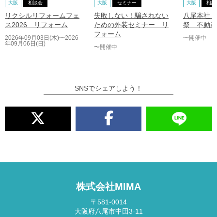
大阪
相談会
大阪
セミナー
大阪
相談
リクシルリフォームフェ
失敗しない！騙されない
八尾本社｜
ス2026 リフォーム
ための外装セミナー リ
祭 不動産
フォーム
2026年09月03日(木)〜2026
〜開催中
年09月06日(日)
〜開催中
SNSでシェアしよう！
株式会社MIMA
〒581-0014
大阪府八尾市中田3-11