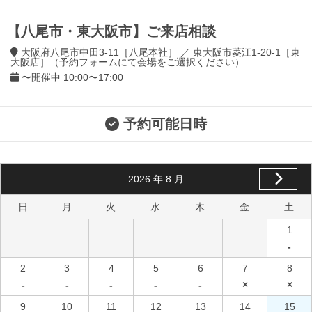
【八尾市・東大阪市】ご来店相談
大阪府八尾市中田3-11［八尾本社］ ／ 東大阪市菱江1-20-1［東
大阪店］（予約フォームにて会場をご選択ください）
〜開催中 10:00〜17:00
予約可能日時
2026
年
8
月
日
月
火
水
木
金
土
1
-
2
3
4
5
6
7
8
-
-
-
-
-
×
×
9
10
11
12
13
14
15