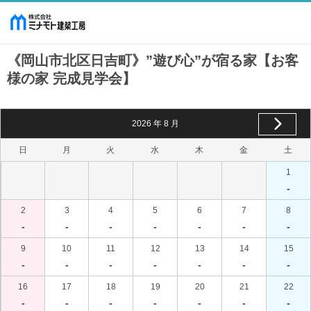
《岡山市北区日吉町》”遊び心”が宿る家【お客
様の家 完成見学会】
2026
年
8
月
日
月
火
水
木
金
土
1
-
2
3
4
5
6
7
8
-
-
-
-
-
-
-
9
10
11
12
13
14
15
-
-
-
-
-
-
-
16
17
18
19
20
21
22
-
-
-
-
-
-
-