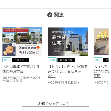
関連
岡山
完成見学会
岡山
建売販売会
岡山
建売
《岡山市北区吉備津》3
【月々6.1万円〜】家賃並
おうちアウ
棟同時見学会
みで叶う、3台駐車＆
む25坪の
ZE...
平田
2026年08月22日(土)〜2026
年08月23日(日)
〜2026年08月31日(月)
〜2026年08
SNSでシェアしよう！