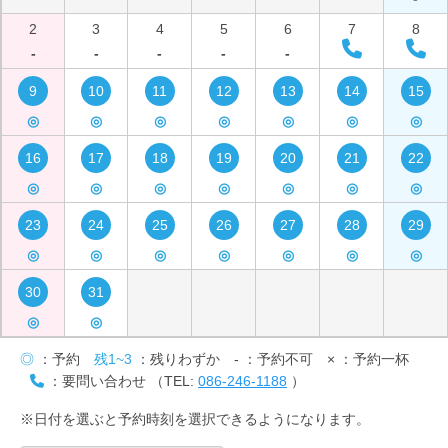
2
3
4
5
6
7
8
-
-
-
-
-
9
10
11
12
13
14
15
◎
◎
◎
◎
◎
◎
◎
16
17
18
19
20
21
22
◎
◎
◎
◎
◎
◎
◎
23
24
25
26
27
28
29
◎
◎
◎
◎
◎
◎
◎
30
31
◎
◎
◎
：予約
残1~3
：残りわずか
-
：予約不可
×
：予約一杯
：要問い合わせ （TEL:
086-246-1188
）
※日付を選ぶと予約時刻を選択できるようになります。