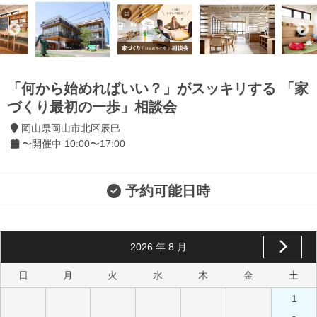
「何から始めればいい？」がスッキリする 「家
づくり最初の一歩」相談会
岡山県岡山市北区辰巳
〜開催中 10:00〜17:00
予約可能日時
2026
年
8
月
日
月
火
水
木
金
土
1
-