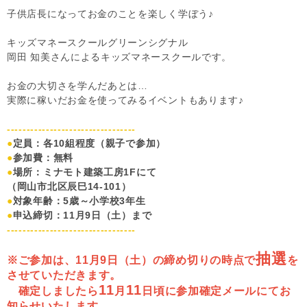
子供店長になってお金のことを楽しく学ぼう♪
キッズマネースクールグリーンシグナル
岡田 知美さんによるキッズマネースクールです。
お金の大切さを学んだあとは…
実際に稼いだお金を使ってみるイベントもあります♪
---------------------------------
●
定員：各10組程度（親子で参加）
●
参加費：無料
●
場所：ミナモト建築工房1Fにて
（岡山市北区辰巳14-101）
●
対象年齢：5歳～小学校3年生
●
申込締切：11月9日（土）まで
---------------------------------
抽選
※ご参加は、11月9日（土）の締め切りの時点で
を
させていただきます。
11
11
確定しましたら
月
日頃に参加確定メールにてお
知らせいたします。