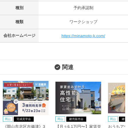
種別
予約承認制
種類
ワークショップ
会社ホームページ
https://minamoto-k.com/
関連
岡山
完成見学会
岡山
建売販売会
岡山
建売
《岡山市北区吉備津》3
【月々6.1万円〜】家賃並
おうちアウ