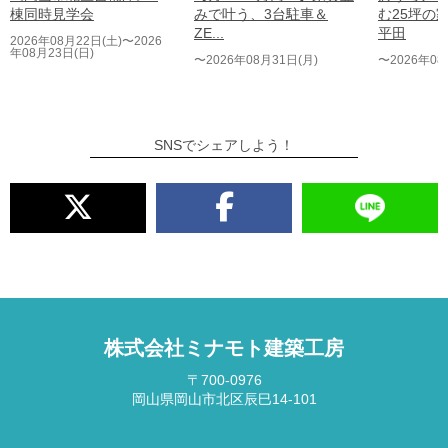
棟同時見学会
みで叶う、3台駐車＆
む25坪の
ZE...
平田
2026年08月22日(土)〜2026
年08月23日(日)
〜2026年08月31日(月)
〜2026年08
SNSでシェアしよう！
株式会社ミナモト建築工房
〒700-0976
岡山県岡山市北区辰巳14-101