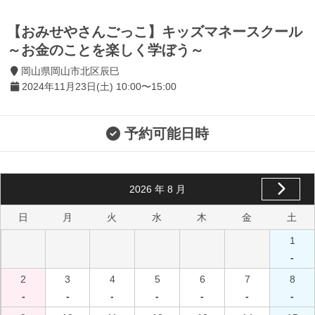
【おみせやさんごっこ】キッズマネースクール
～お金のことを楽しく学ぼう～
岡山県岡山市北区辰巳
2024年11月23日(土) 10:00〜15:00
予約可能日時
2026
年
8
月
日
月
火
水
木
金
土
1
-
2
3
4
5
6
7
8
-
-
-
-
-
-
-